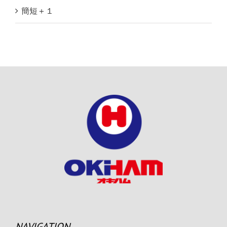
簡短＋１
NAVIGATION