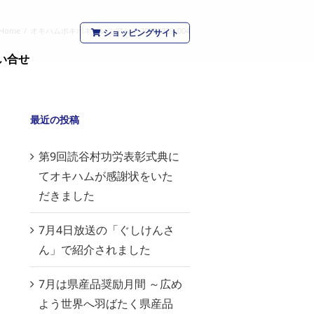
Home
/
オキハムポキポキプレミアム
/
20230329_004
ショッピングサイト
い合せ
最近の投稿
第9回読谷村功労表彰式典に
てオキハムが感謝状をいた
だきました
7月4日放送の「ぐしけんさ
ん」で紹介されました
7月は県産品奨励月間 ～広め
よう世界へ羽ばたく県産品