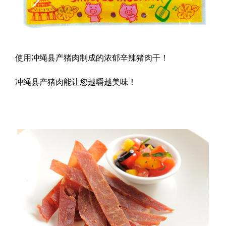
使用冲绳县产猪肉制成的浓郁辛辣猪肉干！
冲绳县产猪肉能让您越嚼越美味！