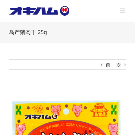
Skip
to
content
岛产猪肉干 25g
前
次