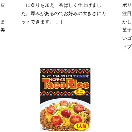
。皮
ーに炙りを加え、香ばしく仕上げまし
ポリ
し
た。厚みがあるのでお好みの大きさにカ
注目
まま
ットできます。 […]
かし
も美
菓子
いゴ
ドブ