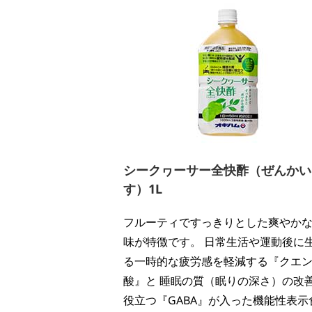
シークヮーサー全快酢（ぜんかい
す）1L
フルーティですっきりとした爽やか
味が特徴です。 日常生活や運動後に
る一時的な疲労感を軽減する『クエ
酸』と 睡眠の質（眠りの深さ）の改
役立つ『GABA』が入った機能性表示