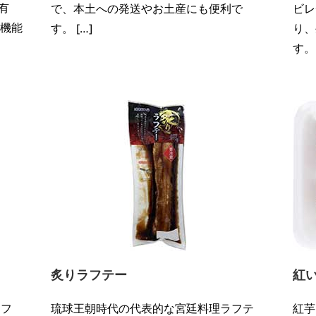
含有
で、本土への発送やお土産にも便利で
ビレ
 機能
す。 […]
り、
す。 
炙りラフテー
紅
ラフ
琉球王朝時代の代表的な宮廷料理ラフテ
紅芋