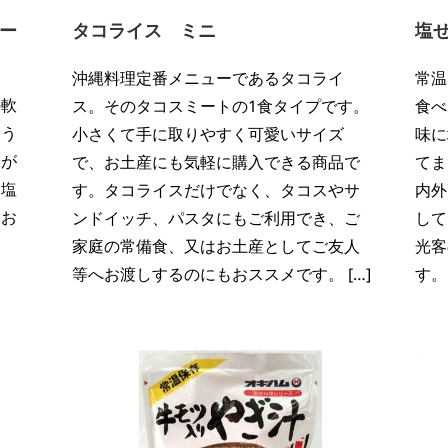
ー
タコライス ミニ
塩
沖縄料理定番メニューであるタコライ
常温
の軟
ス。そのタコスミートの1食タイプです。
食べ
よう
小さくて手に取りやすく可愛いサイズ
味に
味が
で、お土産にも気軽に購入できる商品で
てま
て塩
す。タコライスだけでなく、タコスやサ
内外
もお
ンドイッチ、パスタにもご利用でき、ご
して
家庭の常備食、又はお土産としてご友人
光客
等へお渡しするのにもおススメです。 […]
す。 