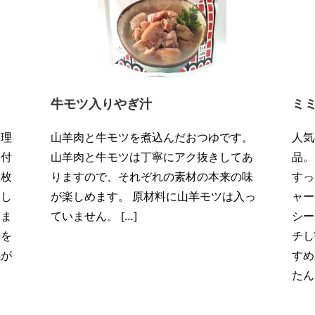
牛モツ入りやぎ汁
ミ
料理
山羊肉と牛モツを煮込んだおつゆです。
人気
皮付
山羊肉と牛モツは丁寧にアク抜きしてあ
品。
三枚
りますので、それぞれの素材の本来の味
すっ
とし
が楽しめます。 原材料に山羊モツは入っ
ャー
りま
ていません。 […]
シー
のを
チし
感が
すめ
たん