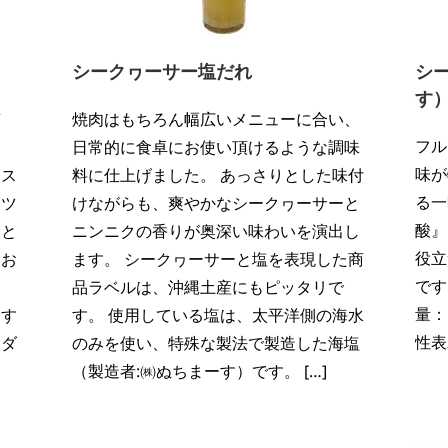
シークヮーサー塩だれ
シ
す）
質
焼肉はもちろん幅広いメニューに合い、
フル
ま
日常的に食卓にお使い頂けるような調味
味が
イス
料に仕上げました。 あっさりとした味付
る一
ッツ
けながらも、爽やかなシークヮーサーと
酸』
りと
ニンニクの香りが奥深い味わいを演出し
役立
、お
ます。 シークヮーサーと塩を表現した商
です
ま
品ラベルは、沖縄土産にもピッタリで
量：
ます
す。 使用している塩は、太平洋側の海水
性表
ラダ
のみを使い、特殊な製法で製造した海塩
（製造者:㈱ぬちまーす）です。 […]