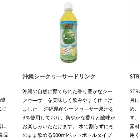
沖縄シークヮ―サードリンク
ST
沖縄の自然に育てられた香り豊かなシー
ST
な酸
クヮ―サーを美味しく飲みやすく仕上げ
月に
生じ
ました。 沖縄県産シークヮ―サー果汁を
め、
ン
3％使用しており、爽やかな香りと酸味が
す。
善に
お楽しみいただけます。 水で割らずにそ
素材
食品
のまま飲める500mlペットボトルタイプ
用く