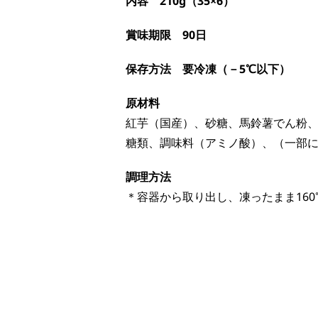
内容 210g（35×6）
賞味期限 90日
保存方法 要冷凍（－5℃以下）
原材料
紅芋（国産）、砂糖、馬鈴薯でん粉
糖類、調味料（アミノ酸）、（一部
調理方法
＊容器から取り出し、凍ったまま160