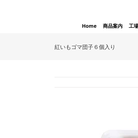
Skip
to
content
Home
商品案内
工
紅いもゴマ団子６個入り