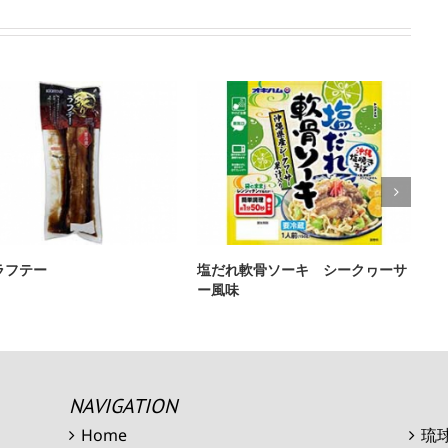
ラフテー
塩だれ軟骨ソーキ シークヮーサ
力
ー風味
NAVIGATION
Home
琉