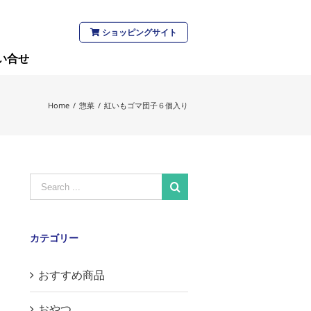
ショッピングサイト
い合せ
Home
/
惣菜
/
紅いもゴマ団子６個入り
Search
for:
カテゴリー
おすすめ商品
おやつ