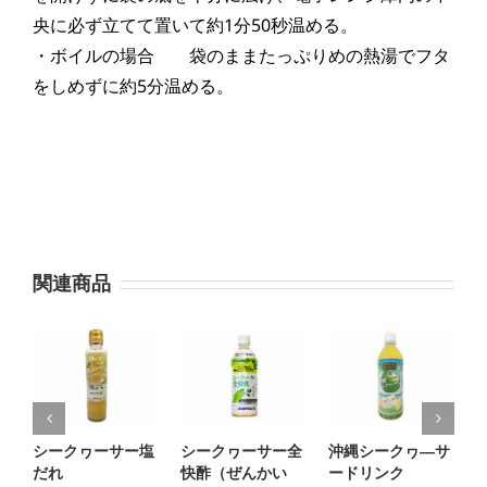
央に必ず立てて置いて約1分50秒温める。
・ボイルの場合 袋のままたっぷりめの熱湯でフタ
をしめずに約5分温める。
関連商品
シークヮーサー塩
シークヮーサー全
沖縄シークヮ―サ
S
だれ
快酢（ぜんかい
ードリンク