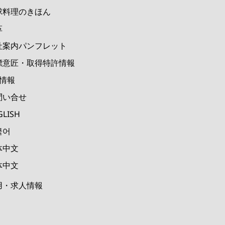
球料理のきほん
革
社案内パンフレット
標意匠・取得特許情報
M情報
問い合せ
GLISH
국어
体中文
体中文
用・求人情報