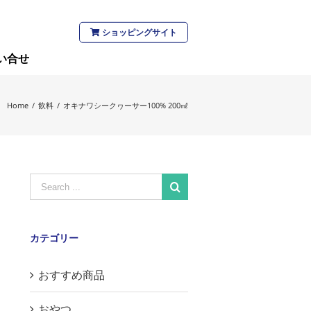
ショッピングサイト
い合せ
Home
/
飲料
/
オキナワシークヮーサー100% 200㎖
Search
for:
カテゴリー
おすすめ商品
おやつ