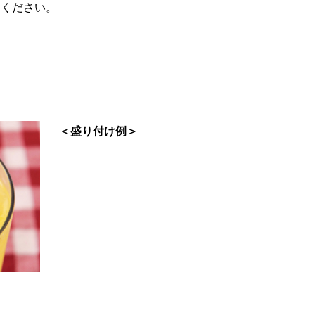
てください。
。
＜盛り付け例＞