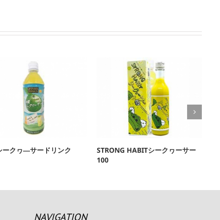
シークヮ―サードリンク
STRONG HABITシークヮーサー
沖
100
NAVIGATION