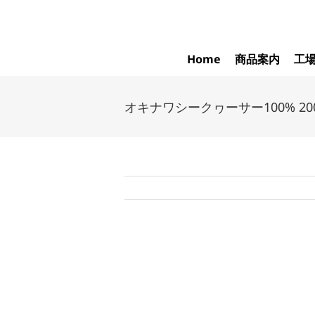
Skip
to
content
Home
商品案内
工
オキナワシークヮーサー100% 20