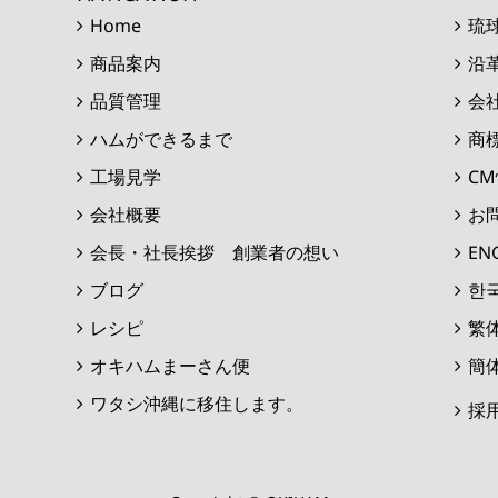
Home
琉
商品案内
沿
品質管理
会
ハムができるまで
商
工場見学
C
会社概要
お
会長・社長挨拶 創業者の想い
EN
ブログ
한
レシピ
繁
オキハムまーさん便
簡
ワタシ沖縄に移住します。
採