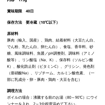
賞味期限 40日
保存方法 要冷蔵（10℃以下）
原材料
豚肉（輸入、国産）、鶏肉、結着材料（大豆たん白、
でん粉、乳たん白、卵たん白）、食塩、香辛料、砂
糖、風味調味料、魚醤／pH調整剤、調味料（アミノ
酸等）、リン酸塩（Na、K）、保存料（ソルビン酸
K）、酸化防止剤（ビタミンC）、グリシン、発色剤
（亜硝酸Na）、リゾチーム、カルミン酸色素、（一
部に乳成分・卵・豚肉・鶏肉・大豆を含む）
調理方法
ボイルの場合：沸騰する前のお湯（80～90℃）にウイ
ンナーを入れ、2～3分程度温めて下さい。