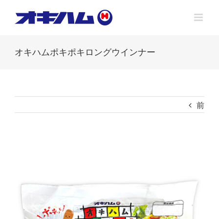
Skip
to
content
オキハムポキポキロングウインナー
前