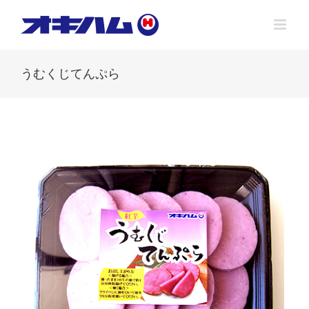
Skip
to
content
うむくじてんぷら