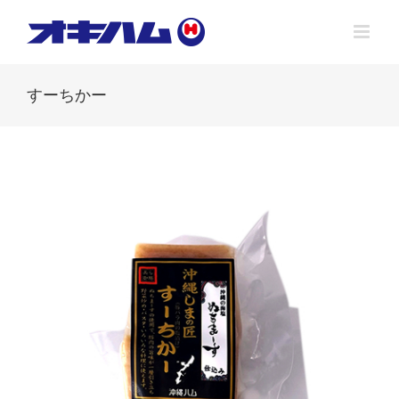
Skip
to
content
すーちかー