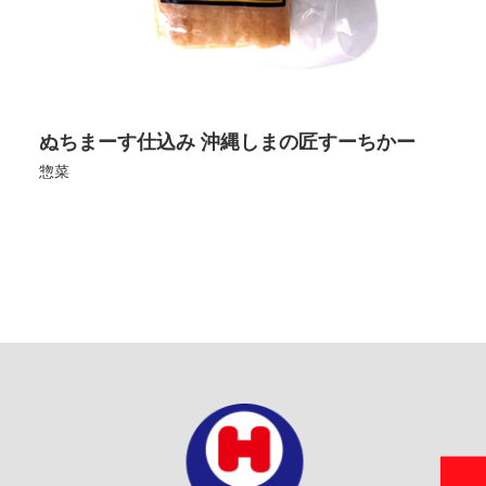
ぬちまーす仕込み 沖縄しまの匠すーちかー
惣菜