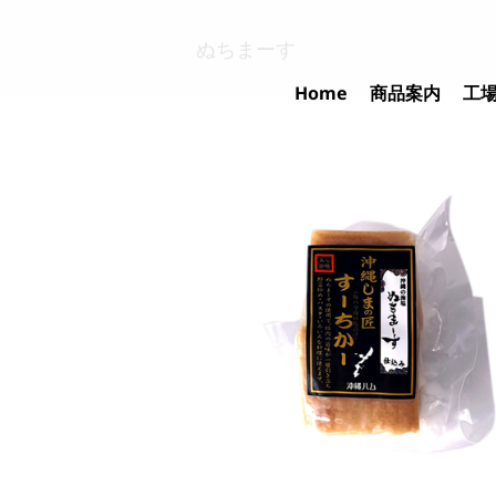
Skip
to
ぬちまーす
content
Home
商品案内
工