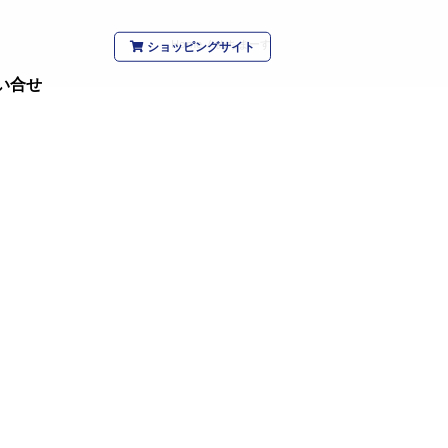
Home
/
ぬちまーす
ショッピングサイト
い合せ