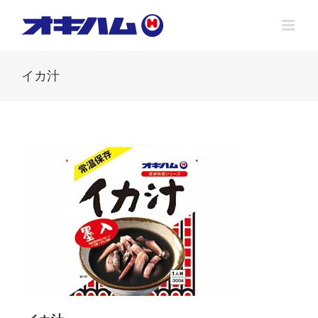
Skip
to
content
イカ汁