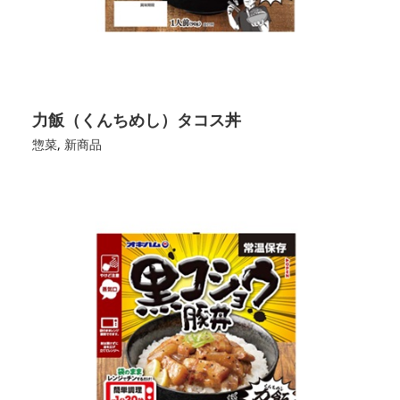
力飯（くんちめし）タコス丼
惣菜
,
新商品