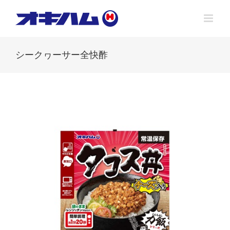
Skip
to
content
シークヮーサー全快酢