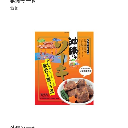
軟骨そーき
惣菜
沖縄ソーキ