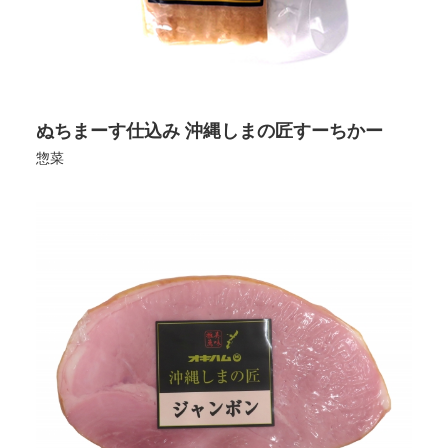
ぬちまーす仕込み 沖縄しまの匠すーちかー
惣菜