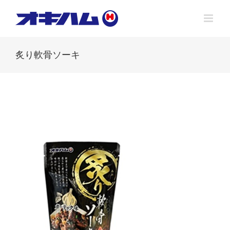
Skip
to
content
炙り軟骨ソーキ