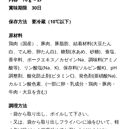
賞味期限 30日
保存方法 要冷蔵（10℃以下）
原材料
鶏肉（国産）、豚肉、豚脂肪、結着材料(大豆たん
白、でん粉、卵たん白)、糖類(水あめ、砂糖)、食塩、
香辛料、ポークエキス／カゼインNa、調味料(アミノ
酸等)、リン酸塩(Na、K)、保存料(ソルビン酸K)、pH
調整剤、酸化防止剤(ビタミンC)、発色剤(亜硝酸Na)、
カルミン酸色素、(一部に卵・乳成分・鶏肉・豚肉・
牛肉・大豆を含む)
調理方法
・袋から取り出し、ボイルして下さい。
・又は、袋から取り出しフライパンに油をひいて、軽