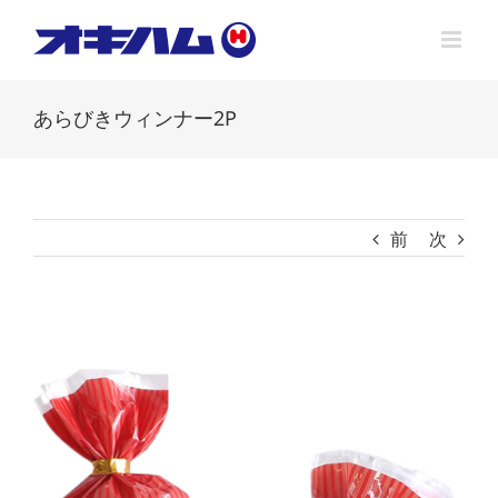
Skip
to
content
あらびきウィンナー2P
前
次