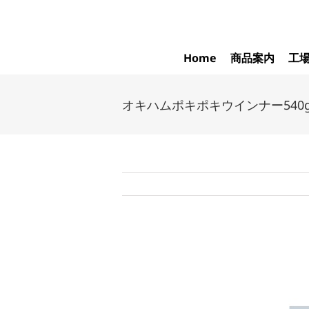
Skip
to
content
Home
商品案内
工
オキハムポキポキウインナー540