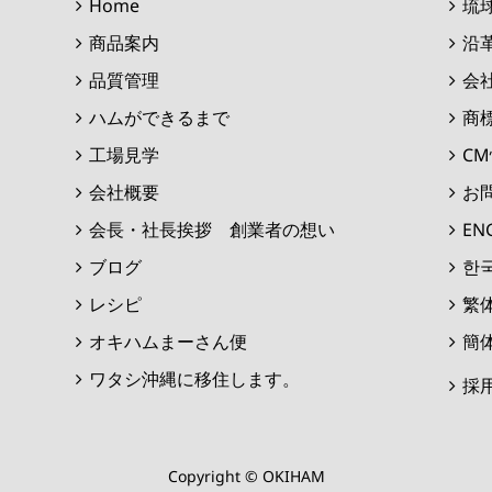
Home
琉
商品案内
沿
品質管理
会
ハムができるまで
商
工場見学
C
会社概要
お
会長・社長挨拶 創業者の想い
EN
ブログ
한
レシピ
繁
オキハムまーさん便
簡
ワタシ沖縄に移住します。
採
Copyright © OKIHAM