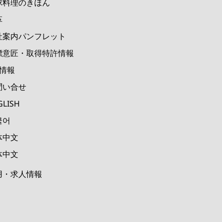
球料理のきほん
革
社案内パンフレット
標意匠・取得特許情報
M情報
問い合せ
GLISH
국어
体中文
体中文
用・求人情報