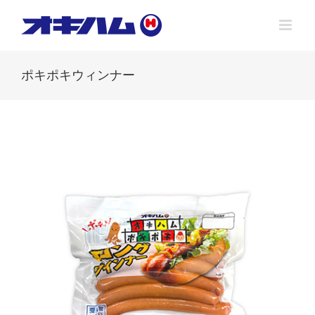
Skip
to
content
ポキポキウィンナー