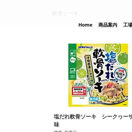
Skip
to
軟骨ソーキ
content
Home
商品案内
工
塩だれ軟骨ソーキ シークヮー
味