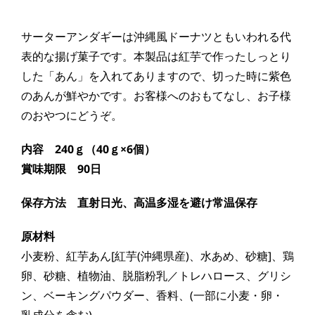
サーターアンダギーは沖縄風ドーナツともいわれる代
表的な揚げ菓子です。本製品は紅芋で作ったしっとり
した「あん」を入れてありますので、
切った時に紫色
のあんが鮮やかです。お客様へのおもてなし、お子様
のおやつにどうぞ。
内容
240ｇ（40ｇ×6個）
賞味期限 9
0日
保存方法
直射日光、高温多湿を避け常温保存
原材料
小麦粉、紅芋あん[紅芋(沖縄県産)、水あめ、砂糖]、鶏
卵、砂糖、植物油、脱脂粉乳／トレハロース、グリシ
ン、ベーキングパウダー、香料、(一部に小麦・卵・
乳成分を含む)