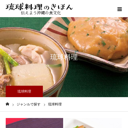
伝えよう沖縄の食文化
琉球料理
琉球料理
ジャンルで探す
琉球料理
ホーム