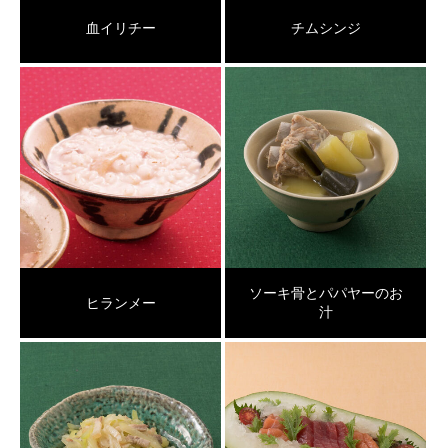
血イリチー
チムシンジ
ソーキ骨とパパヤーのお
ヒランメー
汁