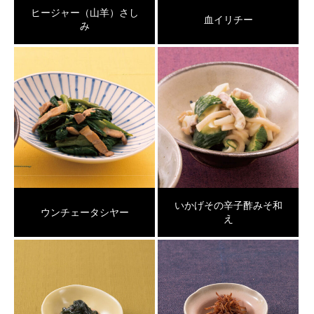
ヒージャー（山羊）さし
血イリチー
み
いかげその辛子酢みそ和
ウンチェータシヤー
え