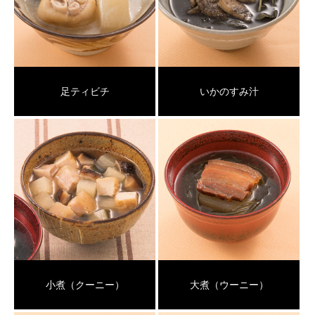
足ティビチ
いかのすみ汁
小煮（クーニー）
大煮（ウーニー）