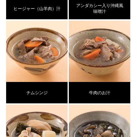
アンダカシー入り沖縄風
ヒージャー（山羊肉）汁
味噌汁
チムシンジ
牛肉のお汁