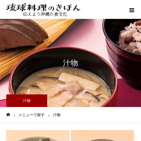
伝えよう沖縄の食文化
汁物
汁物
メニューで探す
汁物
ホーム