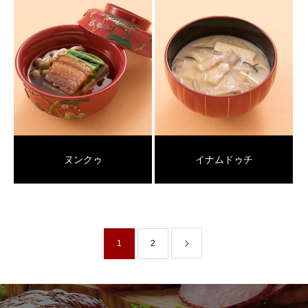
ヌンクゥ
イナムドゥチ
1
2