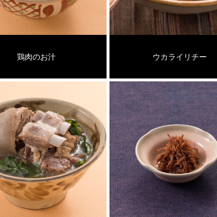
鶏肉のお汁
ウカライリチー