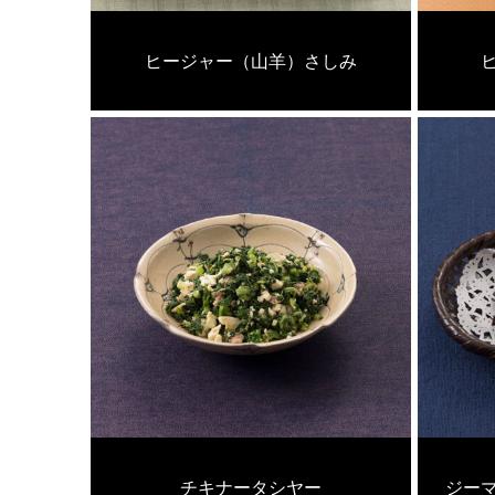
ヒージャー（山羊）さしみ
チキナータシヤー
ジー