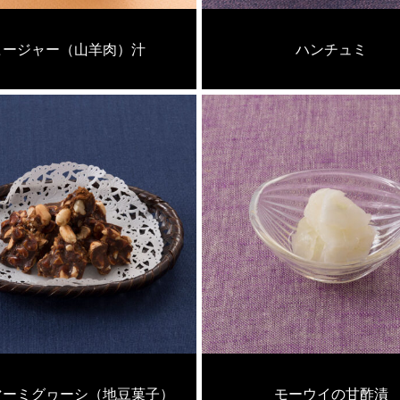
ヒージャー（山羊肉）汁
ハンチュミ
マーミグヮーシ（地豆菓子）
モーウイの甘酢漬