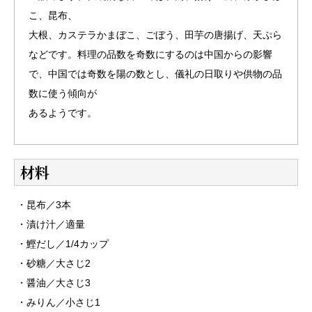
こ、昆布、
大根、カステラかまぼこ、ごぼう、田芋の唐揚げ、天ぷら
などです。料理の品数を奇数にするのは中国からの影響
で、中国では奇数を陽の数とし、儀礼の日取りや供物の品
数に使う傾向が
あるようです。
材料
・昆布／3本
・漬け汁／適量
・鰹だし／1/4カップ
・砂糖／大さじ2
・醤油／大さじ3
・みりん／小さじ1