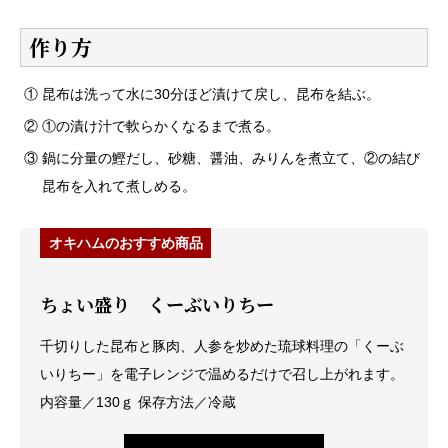
作り方
① 昆布は洗って水に30分ほど漬けて戻し、昆布を結ぶ。
② ①の漬け汁で軟らかくなるまで煮る。
③ 鍋に分量の鰹だし、砂糖、醤油、みりんを煮立て、②の結び
昆布を入れて煮しめる。
オキハムのおすすめ商品
ちょい盛り くーぶいりちー
千切りした昆布と豚肉、人参を炒めた琉球料理の「くーぶ
いりちー」を電子レンジで温めるだけで召し上がれます。
内容量／130ｇ 保存方法／冷蔵