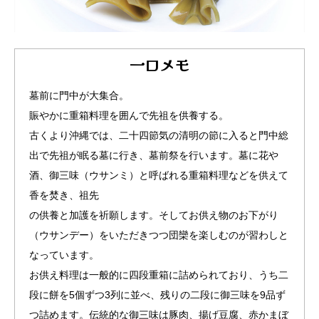
一口メモ
墓前に門中が大集合。
賑やかに重箱料理を囲んで先祖を供養する。
古くより沖縄では、二十四節気の清明の節に入ると門中総
出で先祖が眠る墓に行き、墓前祭を行います。墓に花や
酒、御三味（ウサンミ）と呼ばれる重箱料理などを供えて
香を焚き、祖先
の供養と加護を祈願します。そしてお供え物のお下がり
（ウサンデー）をいただきつつ団欒を楽しむのが習わしと
なっています。
お供え料理は一般的に四段重箱に詰められており、うち二
段に餅を5個ずつ3列に並べ、残りの二段に御三味を9品ず
つ詰めます。伝統的な御三味は豚肉、揚げ豆腐、赤かまぼ