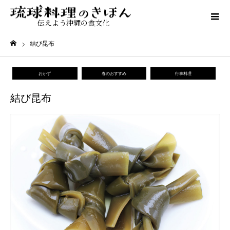
伝えよう沖縄の食文化
結び昆布
ホーム
おかず
春のおすすめ
行事料理
結び昆布