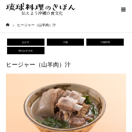
伝えよう沖縄の食文化
ヒージャー（山羊肉）汁
ホーム
おかず
汁物
汁物料理
秋のおすすめ
ヒージャー（山羊肉）汁