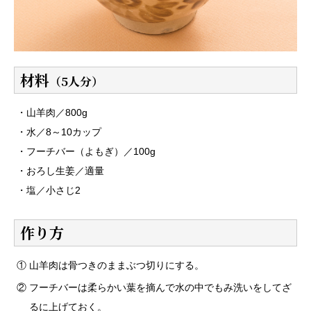
材料
（5人分）
・山羊肉／800g
・水／8～10カップ
・フーチバー（よもぎ）／100g
・おろし生姜／適量
・塩／小さじ2
作り方
① 山羊肉は骨つきのままぶつ切りにする。
② フーチバーは柔らかい葉を摘んで水の中でもみ洗いをしてざ
るに上げておく。