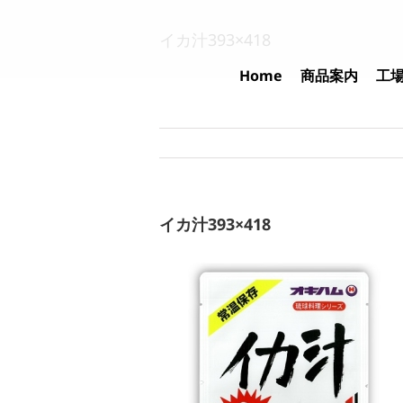
Skip
to
イカ汁393×418
content
Home
商品案内
工
イカ汁393×418