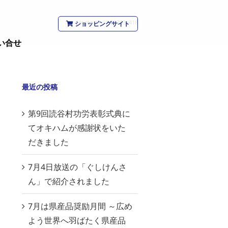
Home
/
イカ汁393×418
ショッピングサイト
い合せ
最近の投稿
第9回読谷村功労表彰式典に
てオキハムが感謝状をいた
だきました
7月4日放送の「ぐしけんさ
ん」で紹介されました
7月は県産品奨励月間 ～広め
よう世界へ羽ばたく県産品