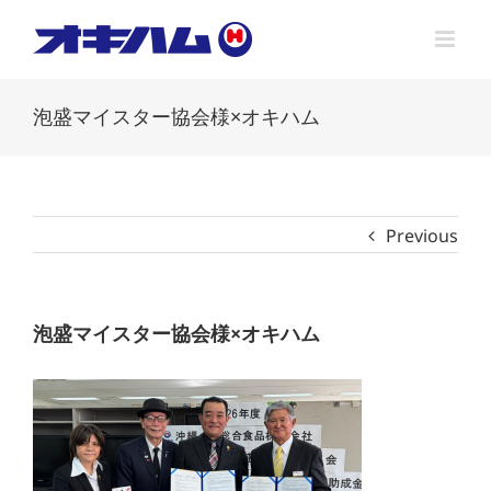
Skip
to
content
泡盛マイスター協会様×オキハム
Previous
泡盛マイスター協会様×オキハム