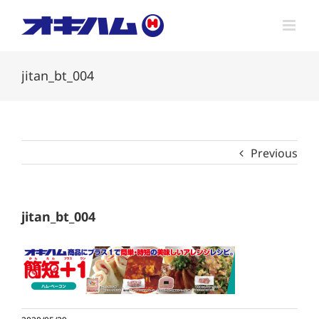
Skip
to
content
jitan_bt_004
Previous
jitan_bt_004