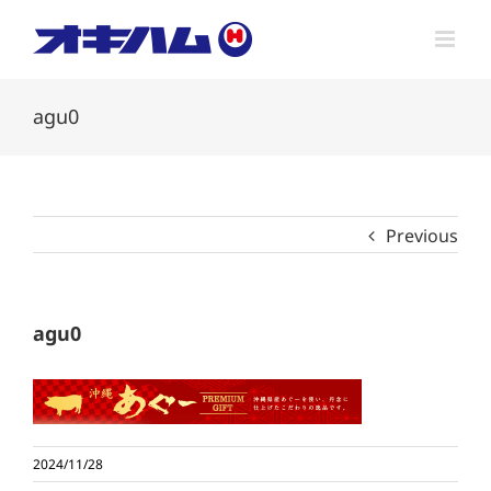
Skip
to
content
agu0
Previous
agu0
2024/11/28