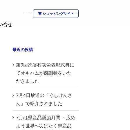
Home
/
真心島の贈り物
/
kensan002
ショッピングサイト
い合せ
最近の投稿
第9回読谷村功労表彰式典に
てオキハムが感謝状をいた
だきました
7月4日放送の「ぐしけんさ
ん」で紹介されました
7月は県産品奨励月間 ～広め
よう世界へ羽ばたく県産品