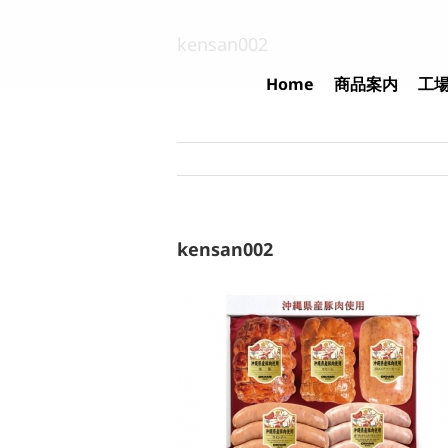
Skip
to
kensan002
content
Home
商品案内
工
kensan002