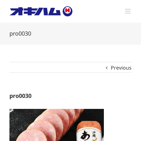
Skip
to
content
pro0030
Previous
pro0030