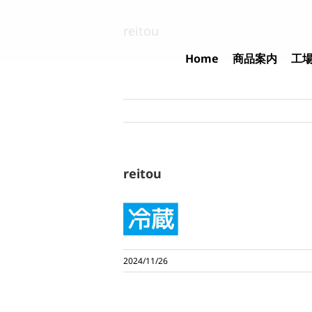
Skip
to
reitou
content
Home
商品案内
工
reitou
2024/11/26