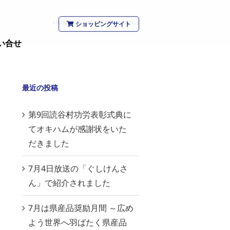
Home
/
真心島の贈り物
/
reitou
ショッピングサイト
い合せ
最近の投稿
第9回読谷村功労表彰式典に
てオキハムが感謝状をいた
だきました
7月4日放送の「ぐしけんさ
ん」で紹介されました
7月は県産品奨励月間 ～広め
よう世界へ羽ばたく県産品