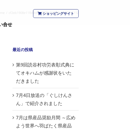
ome
/
cf2eb1908e11fb6b8f65808bf4d0dbec-800×1112
ショッピングサイト
い合せ
最近の投稿
第9回読谷村功労表彰式典に
てオキハムが感謝状をいた
だきました
7月4日放送の「ぐしけんさ
ん」で紹介されました
7月は県産品奨励月間 ～広め
よう世界へ羽ばたく県産品