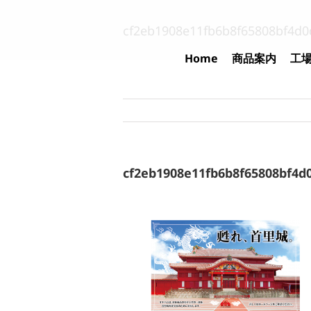
Skip
to
cf2eb1908e11fb6b8f65808bf4d0
content
Home
商品案内
工
cf2eb1908e11fb6b8f65808bf4d