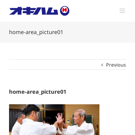
Skip
to
content
home-area_picture01
Previous
home-area_picture01