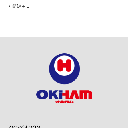
簡短＋１
NAVIGATION