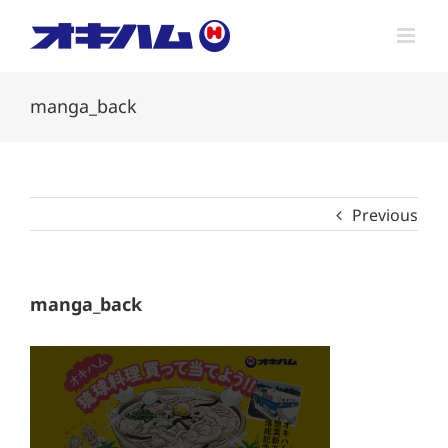
Skip
to
content
manga_back
Previous
manga_back