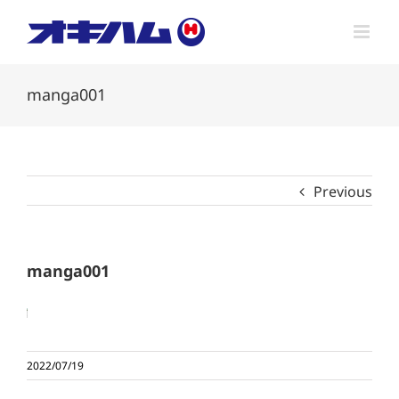
Skip
to
content
manga001
Previous
manga001
2022/07/19