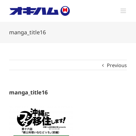
Skip
to
content
manga_title16
Previous
manga_title16