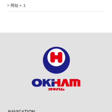
簡短＋１
NAVIGATION