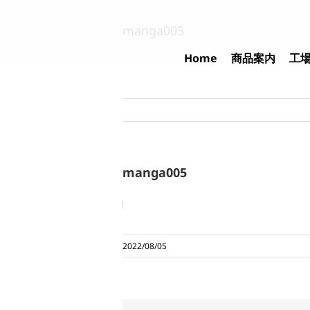
Skip
to
manga005
content
Home
商品案内
工
manga005
2022/08/05