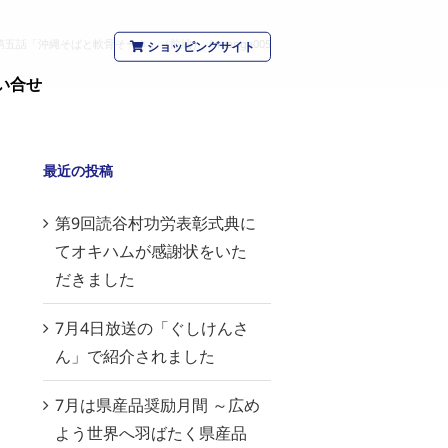
第五話「沖縄そばと軟骨そーき」（前編）
/
manga005
ショッピングサイト
い合せ
最近の投稿
第9回読谷村功労表彰式典に
てオキハムが感謝状をいた
だきました
7月4日放送の「ぐしけんさ
ん」で紹介されました
7月は県産品奨励月間 ～広め
よう世界へ羽ばたく県産品