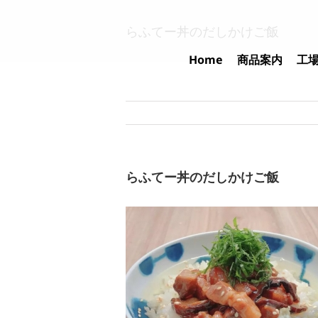
Skip
to
らふてー丼のだしかけご飯
content
Home
商品案内
工
らふてー丼のだしかけご飯