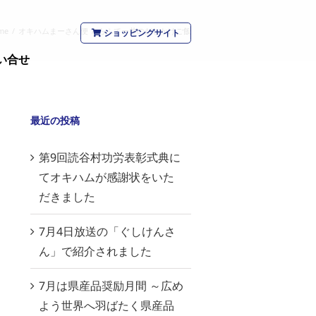
me
/
オキハムまーさん便
/
らふてー丼のだしかけご飯
ショッピングサイト
い合せ
最近の投稿
第9回読谷村功労表彰式典に
てオキハムが感謝状をいた
だきました
7月4日放送の「ぐしけんさ
ん」で紹介されました
7月は県産品奨励月間 ～広め
よう世界へ羽ばたく県産品