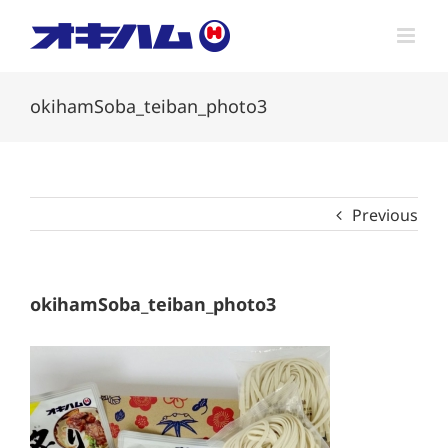
Skip
to
content
okihamSoba_teiban_photo3
Previous
okihamSoba_teiban_photo3