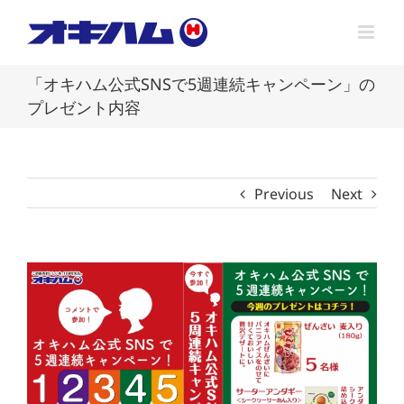
Skip
to
content
「オキハム公式SNSで5週連続キャンペーン」の
プレゼント内容
Previous
Next
View
Larger
Image