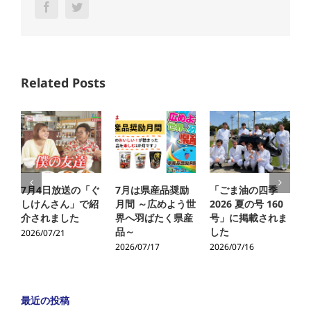
Facebook
Twitter
Related Posts
7月4日放送の「ぐ
7月は県産品奨励
「ごま油の四季
しけんさん」で紹
月間 ～広めよう世
2026 夏の号 160
介されました
界へ羽ばたく県産
号」に掲載されま
品～
した
2026/07/21
2
2026/07/17
2026/07/16
最近の投稿