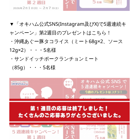
▼「オキハム公式SNS(Instagram及びX)で5週連続キ
ャンペーン」第2週目のプレゼントはこちら！
・沖縄あぐー豚タコライス（ミート68g×2、ソース
12g×2）・・・5名様
・サンドイッチポークランチョンミート
（85g）・・・5名様