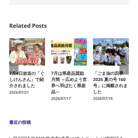
Related Posts
7月4日放送の「ぐ
7月は県産品奨励
「ごま油の四季
しけんさん」で紹
月間 ～広めよう世
2026 夏の号 160
介されました
界へ羽ばたく県産
号」に掲載されま
品～
した
2026/07/21
2
2026/07/17
2026/07/16
最近の投稿