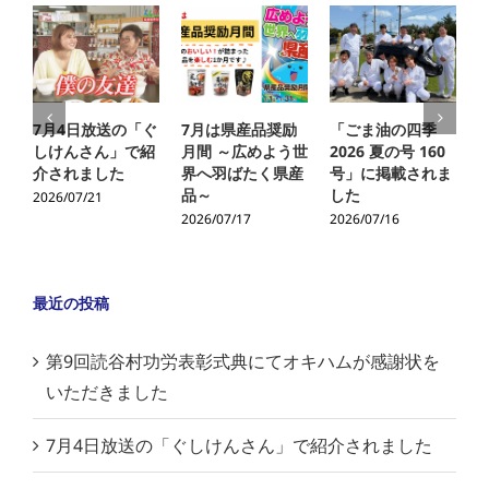
7月4日放送の「ぐ
7月は県産品奨励
「ごま油の四季
しけんさん」で紹
月間 ～広めよう世
2026 夏の号 160
介されました
界へ羽ばたく県産
号」に掲載されま
品～
した
2026/07/21
2
2026/07/17
2026/07/16
最近の投稿
第9回読谷村功労表彰式典にてオキハムが感謝状を
いただきました
7月4日放送の「ぐしけんさん」で紹介されました