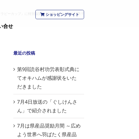
ワラビーカップ』に特別協賛
/
15189_モザイクあり男子
ショッピングサイト
い合せ
最近の投稿
第9回読谷村功労表彰式典に
てオキハムが感謝状をいた
だきました
7月4日放送の「ぐしけんさ
ん」で紹介されました
7月は県産品奨励月間 ～広め
よう世界へ羽ばたく県産品