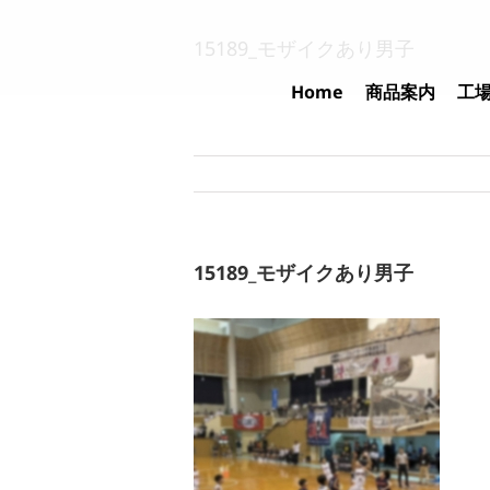
Skip
to
15189_モザイクあり男子
content
Home
商品案内
工
15189_モザイクあり男子