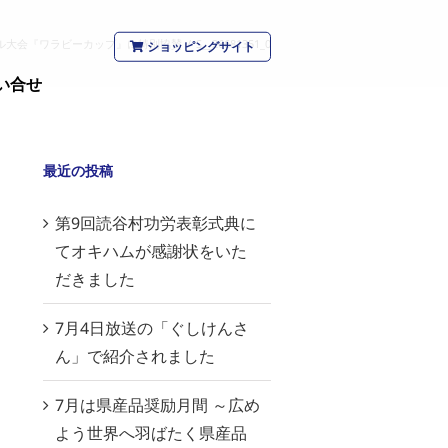
ル大会『ワラビーカップ』に特別協賛
/
S__26681351_0
ショッピングサイト
い合せ
最近の投稿
第9回読谷村功労表彰式典に
てオキハムが感謝状をいた
だきました
7月4日放送の「ぐしけんさ
ん」で紹介されました
7月は県産品奨励月間 ～広め
よう世界へ羽ばたく県産品