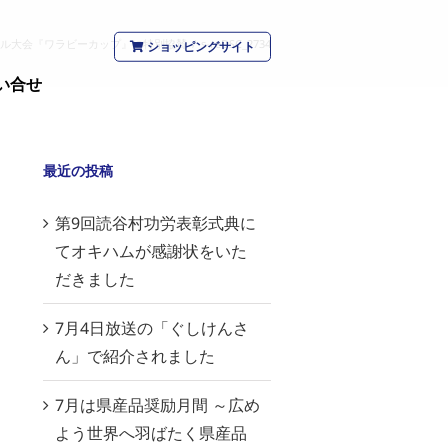
ル大会『ワラビーカップ』に特別協賛
/
s-reDSC_2734
ショッピングサイト
い合せ
最近の投稿
第9回読谷村功労表彰式典に
てオキハムが感謝状をいた
だきました
7月4日放送の「ぐしけんさ
ん」で紹介されました
7月は県産品奨励月間 ～広め
よう世界へ羽ばたく県産品