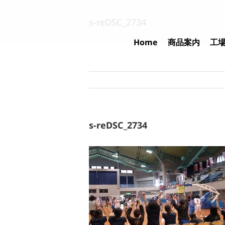
Skip
to
s-reDSC_2734
content
Home
商品案内
工
s-reDSC_2734